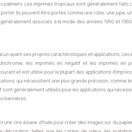
les palmiers. Les imprimés tropicaux sont généralement faits
à porter. Ils peuvent être portés comme une robe, une jupe, u
généralement associés à la mode des années 1950 et 1960, 
hacun ayant ses propres caractéristiques et applications. Les
richromie, les imprimés en négatif et les imprimés en pos
ourant et est utilisé pour la plupart des applications d’impres
lications qui nécessitent une plus grande précision, comme l
tif sont généralement utilisés pour les applications qui nécess
es bannières.
t une cire à base d’huile pour créer des images sur du papier.
e décoration, telles que les cartes de vœux, les invitation