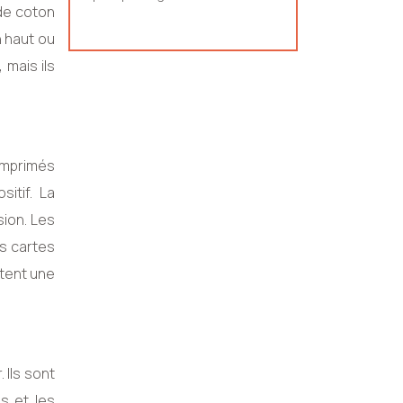
 de coton
n haut ou
mais ils
 imprimés
itif. La
sion. Les
es cartes
itent une
 Ils sont
s et les