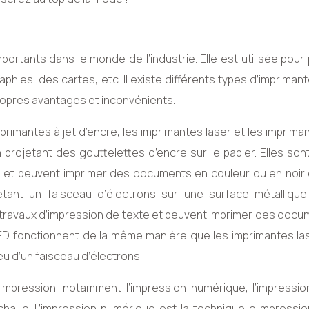
portants dans le monde de l’industrie. Elle est utilisée pour
phies, des cartes, etc. Il existe différents types d’impriman
ropres avantages et inconvénients.
primantes à jet d’encre, les imprimantes laser et les imprima
projetant des gouttelettes d’encre sur le papier. Elles son
o et peuvent imprimer des documents en couleur ou en noir e
etant un faisceau d’électrons sur une surface métallique
s travaux d’impression de texte et peuvent imprimer des doc
LED fonctionnent de la même manière que les imprimantes las
eu d’un faisceau d’électrons.
’impression, notamment l’impression numérique, l’impression
 chaud. L’impression numérique est la technique d’impressio