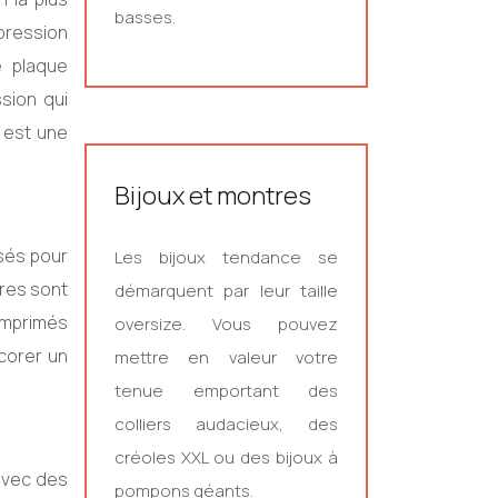
basses.
mpression
e plaque
ssion qui
d est une
Bijoux et montres
isés pour
Les bijoux tendance se
res sont
démarquent par leur taille
 imprimés
oversize. Vous pouvez
corer un
mettre en valeur votre
tenue emportant des
colliers audacieux, des
créoles XXL ou des bijoux à
 avec des
pompons géants.