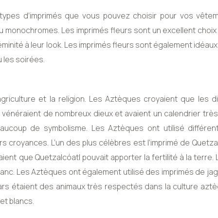
types d’imprimés que vous pouvez choisir pour vos vêteme
u monochromes. Les imprimés fleurs sont un excellent choix 
minité à leur look. Les imprimés fleurs sont également idéaux
 les soirées.
agriculture et la religion. Les Aztèques croyaient que les d
s vénéraient de nombreux dieux et avaient un calendrier très 
 beaucoup de symbolisme. Les Aztèques ont utilisé différen
rs croyances. L’un des plus célèbres est l’imprimé de Quetzal
ient que Quetzalcóatl pouvait apporter la fertilité à la terre. 
lanc. Les Aztèques ont également utilisé des imprimés de ja
uars étaient des animaux très respectés dans la culture azt
et blancs.