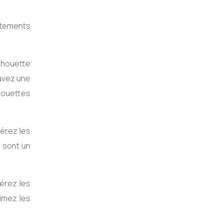
vêtements
ilhouette
 avez une
lhouettes
férez les
s sont un
férez les
aimez les