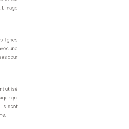
. L’image
s lignes
 avec une
isés pour
t utilisé
sique qui
Ils sont
ne.