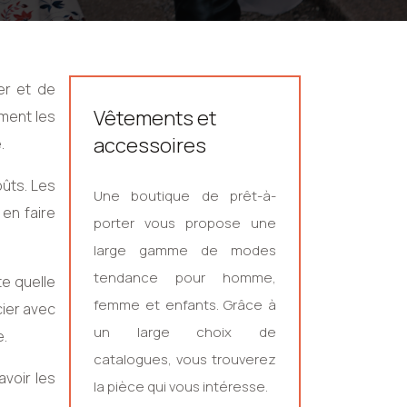
er et de
Vêtements et
mment les
accessoires
.
oûts. Les
Une boutique de prêt-à-
 en faire
porter vous propose une
large gamme de modes
tendance pour homme,
te quelle
femme et enfants. Grâce à
ocier avec
un large choix de
e.
catalogues, vous trouverez
voir les
la pièce qui vous intéresse.