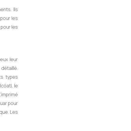
nts. Ils
pour les
 pour les
ieux leur
détaillé.
ts types
cóatl, le
L’imprimé
guar pour
èque. Les