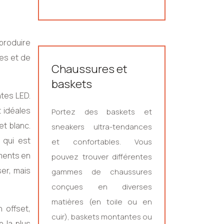
 produire
tes et de
Chaussures et
baskets
ntes LED.
t idéales
Portez des baskets et
t blanc.
sneakers ultra-tendances
 qui est
et confortables. Vous
uments en
pouvez trouver différentes
er, mais
gammes de chaussures
conçues en diverses
matières (en toile ou en
 offset,
cuir), baskets montantes ou
n la plus