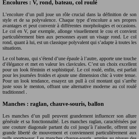
Encolures : V, rond, bateau, col roulé
L’encolure d’un pull joue un rôle crucial dans la définition de son
style et de sa polyvalence. Chaque type d’encolure a ses propres
avantages et peut convenir à différentes morphologies et occasions.
Le col en V, par exemple, allonge visuellement le cou et convient
particulièrement bien aux personnes ayant un visage rond. Le col
rond, quant à lui, est un classique polyvalent qui s’adapte à toutes les
situations.
Le col bateau, qui s’étend d’une épaule à l’autre, apporte une touche
d’élégance et met en valeur les clavicules. C’est un choix excellent
pour un look féminin et sophistiqué. Le col roulé, enfin, est parfait
pour les journées froides et ajoute une dimension chic à votre tenue.
Pour un look tendance, essayez un pull à col montant qui s’arrête
juste sous le menton, offrant une alternative moderne au col roulé
traditionnel .
Manches : raglan, chauve-souris, ballon
Les manches d’un pull peuvent grandement influencer son allure
générale et sa fonctionnalité. Les manches raglan, caractérisées par
une couture diagonale partant du col jusqu’à l’aisselle, offrent une
grande liberté de mouvement et conviennent particulièrement aux
pulls sportswear. Les manches chauve-souris, amples au niveau des